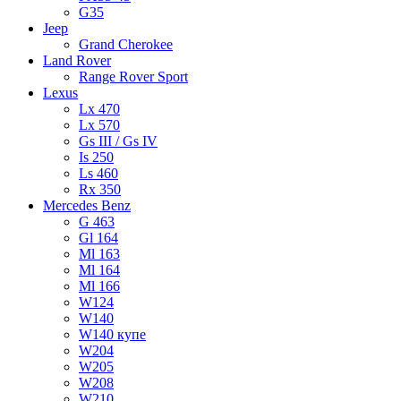
G35
Jeep
Grand Cherokee
Land Rover
Range Rover Sport
Lexus
Lx 470
Lx 570
Gs III / Gs IV
Is 250
Ls 460
Rx 350
Mercedes Benz
G 463
Gl 164
Ml 163
Ml 164
Ml 166
W124
W140
W140 купе
W204
W205
W208
W210