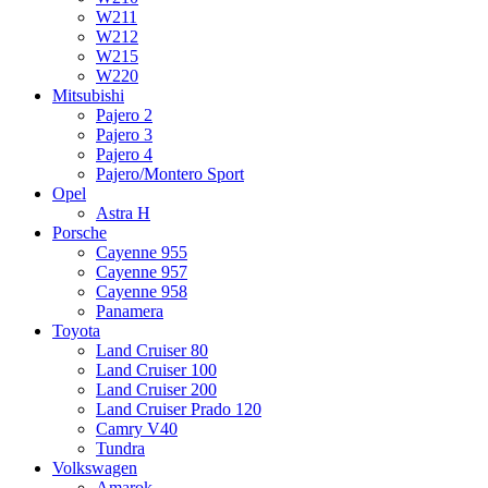
W211
W212
W215
W220
Mitsubishi
Pajero 2
Pajero 3
Pajero 4
Pajero/Montero Sport
Opel
Astra H
Porsche
Cayenne 955
Cayenne 957
Cayenne 958
Panamera
Toyota
Land Cruiser 80
Land Cruiser 100
Land Cruiser 200
Land Cruiser Prado 120
Camry V40
Tundra
Volkswagen
Amarok