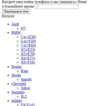
Введите ваш номер телефона и мы свяжемся с Вами
в ближайшее время
Каталог
Audi
Q7
BMW
5 er (E39)
5 er (F10)
7 er (E65)
X5 (E53)
X5 (E70)
X6 (E71)
X6 (F16)
Dodge
Ram
Skoda
Superb
Chevrolet
Tahoe
Hummer
H-2
Infinity
FX35-45