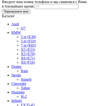
Введите ваш номер телефона и мы свяжемся с Вами
в ближайшее время
Каталог
Audi
Q7
BMW
5 er (E39)
5 er (F10)
7 er (E65)
X5 (E53)
X5 (E70)
X6 (E71)
X6 (F16)
Dodge
Ram
Skoda
Superb
Chevrolet
Tahoe
Hummer
H-2
Infinity
FX35-45