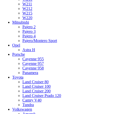
W211
W212
W215
W220
Mitsubishi
Pajero 2
Pajero 3
Pajero 4
Pajero/Montero Sport
Opel
Astra H
Porsche
Cayenne 955
Cayenne 957
Cayenne 958
Panamera
Toyota
Land Cruiser 80
Land Cruiser 100
Land Cruiser 200
Land Cruiser Prado 120
Camry V40
Tundra
Volkswagen
Amarok