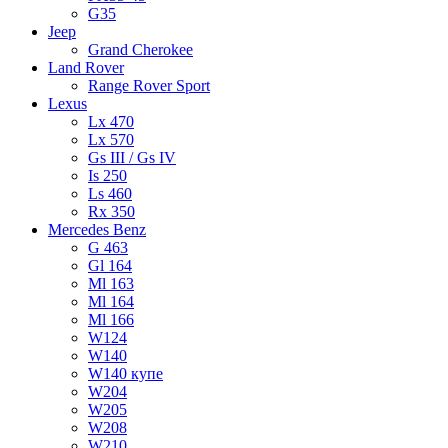
G35
Jeep
Grand Cherokee
Land Rover
Range Rover Sport
Lexus
Lx 470
Lx 570
Gs III / Gs IV
Is 250
Ls 460
Rx 350
Mercedes Benz
G 463
Gl 164
Ml 163
Ml 164
Ml 166
W124
W140
W140 купе
W204
W205
W208
W210