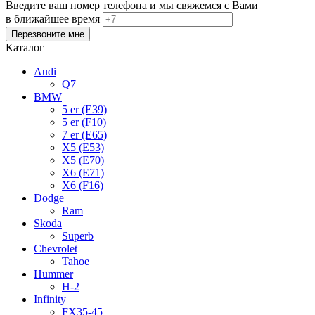
Введите ваш номер телефона и мы свяжемся с Вами
в ближайшее время
Каталог
Audi
Q7
BMW
5 er (E39)
5 er (F10)
7 er (E65)
X5 (E53)
X5 (E70)
X6 (E71)
X6 (F16)
Dodge
Ram
Skoda
Superb
Chevrolet
Tahoe
Hummer
H-2
Infinity
FX35-45