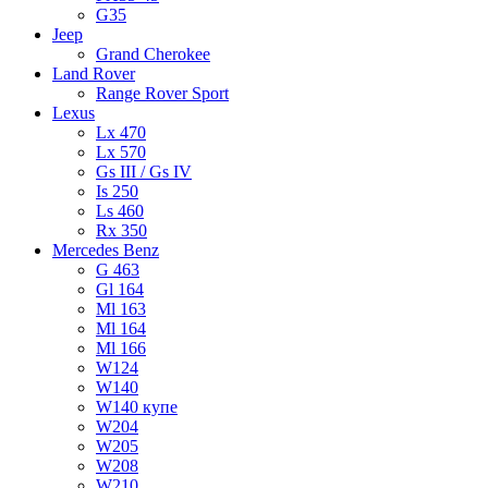
G35
Jeep
Grand Cherokee
Land Rover
Range Rover Sport
Lexus
Lx 470
Lx 570
Gs III / Gs IV
Is 250
Ls 460
Rx 350
Mercedes Benz
G 463
Gl 164
Ml 163
Ml 164
Ml 166
W124
W140
W140 купе
W204
W205
W208
W210