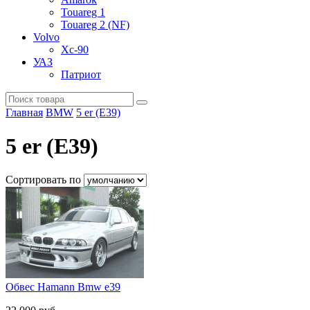
Touareg 1
Touareg 2 (NF)
Volvo
Xc-90
УАЗ
Патриот
Главная
BMW
5 er (E39)
5 er (E39)
Сортировать по
Обвес Hamann Bmw e39