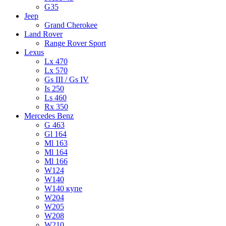
G35
Jeep
Grand Cherokee
Land Rover
Range Rover Sport
Lexus
Lx 470
Lx 570
Gs III / Gs IV
Is 250
Ls 460
Rx 350
Mercedes Benz
G 463
Gl 164
Ml 163
Ml 164
Ml 166
W124
W140
W140 купе
W204
W205
W208
W210