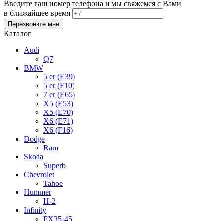
Введите ваш номер телефона и мы свяжемся с Вами
в ближайшее время
Каталог
Audi
Q7
BMW
5 er (E39)
5 er (F10)
7 er (E65)
X5 (E53)
X5 (E70)
X6 (E71)
X6 (F16)
Dodge
Ram
Skoda
Superb
Chevrolet
Tahoe
Hummer
H-2
Infinity
FX35-45