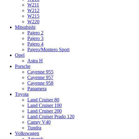
W211
W212
W215
W220
Mitsubishi
Pajero 2
Pajero 3
Pajero 4
Pajero/Montero Sport
Opel
Astra H
Porsche
Cayenne 955
Cayenne 957
Cayenne 958
Panamera
Toyota
Land Cruiser 80
Land Cruiser 100
Land Cruiser 200
Land Cruiser Prado 120
Camry V40
Tundra
Volkswagen
Amarok