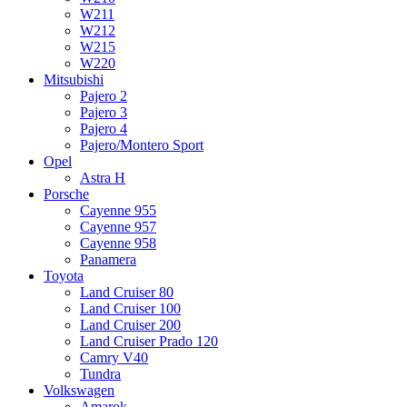
W211
W212
W215
W220
Mitsubishi
Pajero 2
Pajero 3
Pajero 4
Pajero/Montero Sport
Opel
Astra H
Porsche
Cayenne 955
Cayenne 957
Cayenne 958
Panamera
Toyota
Land Cruiser 80
Land Cruiser 100
Land Cruiser 200
Land Cruiser Prado 120
Camry V40
Tundra
Volkswagen
Amarok