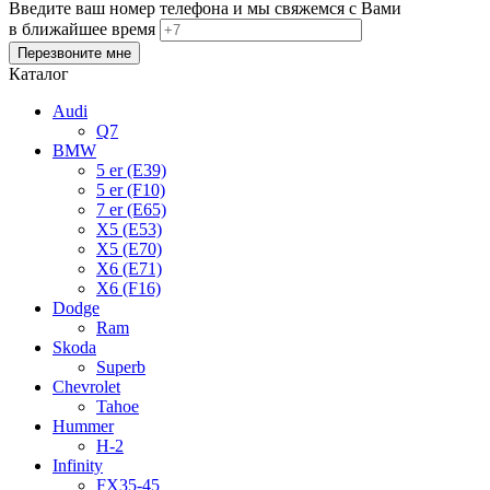
Введите ваш номер телефона и мы свяжемся с Вами
в ближайшее время
Каталог
Audi
Q7
BMW
5 er (E39)
5 er (F10)
7 er (E65)
X5 (E53)
X5 (E70)
X6 (E71)
X6 (F16)
Dodge
Ram
Skoda
Superb
Chevrolet
Tahoe
Hummer
H-2
Infinity
FX35-45