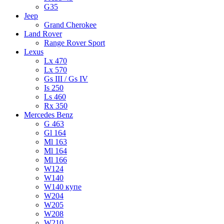
G35
Jeep
Grand Cherokee
Land Rover
Range Rover Sport
Lexus
Lx 470
Lx 570
Gs III / Gs IV
Is 250
Ls 460
Rx 350
Mercedes Benz
G 463
Gl 164
Ml 163
Ml 164
Ml 166
W124
W140
W140 купе
W204
W205
W208
W210