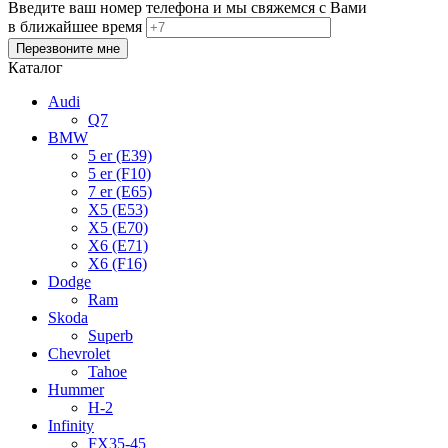
Введите ваш номер телефона и мы свяжемся с Вами
в ближайшее время
Каталог
Audi
Q7
BMW
5 er (E39)
5 er (F10)
7 er (E65)
X5 (E53)
X5 (E70)
X6 (E71)
X6 (F16)
Dodge
Ram
Skoda
Superb
Chevrolet
Tahoe
Hummer
H-2
Infinity
FX35-45