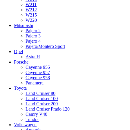
W211
W212
W215
W220
Mitsubishi
Pajero 2
Pajero 3
Pajero 4
Pajero/Montero Sport
Opel
Astra H
Porsche
Cayenne 955
Cayenne 957
Cayenne 958
Panamera
Toyota
Land Cruiser 80
Land Cruiser 100
Land Cruiser 200
Land Cruiser Prado 120
Camry V40
Tundra
Volkswagen
Amarok