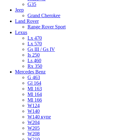
G35
Jeep
Grand Cherokee
Land Rover
Range Rover Sport
Lexus
Lx 470
Lx 570
Gs III / Gs IV
Is 250
Ls 460
Rx 350
Mercedes Benz
G 463
Gl 164
Ml 163
Ml 164
Ml 166
W124
W140
W140 купе
W204
W205
W208
W210