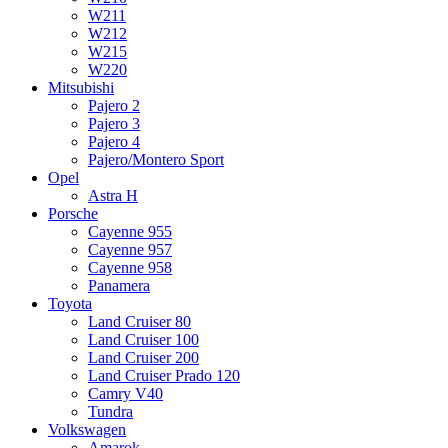
W211
W212
W215
W220
Mitsubishi
Pajero 2
Pajero 3
Pajero 4
Pajero/Montero Sport
Opel
Astra H
Porsche
Cayenne 955
Cayenne 957
Cayenne 958
Panamera
Toyota
Land Cruiser 80
Land Cruiser 100
Land Cruiser 200
Land Cruiser Prado 120
Camry V40
Tundra
Volkswagen
Amarok