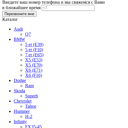
Введите ваш номер телефона и мы свяжемся с Вами
в ближайшее время
Каталог
Audi
Q7
BMW
5 er (E39)
5 er (F10)
7 er (E65)
X5 (E53)
X5 (E70)
X6 (E71)
X6 (F16)
Dodge
Ram
Skoda
Superb
Chevrolet
Tahoe
Hummer
H-2
Infinity
FX35-45