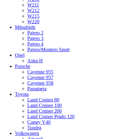
W211
W212
W215
W220
Mitsubishi
Pajero 2
Pajero 3
Pajero 4
Pajero/Montero Sport
Opel
Astra H
Porsche
Cayenne 955
Cayenne 957
Cayenne 958
Panamera
Toyota
Land Cruiser 80
Land Cruiser 100
Land Cruiser 200
Land Cruiser Prado 120
Camry V40
Tundra
Volkswagen
Amarok