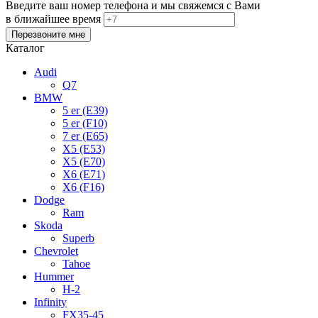
Введите ваш номер телефона и мы свяжемся с Вами
в ближайшее время
Каталог
Audi
Q7
BMW
5 er (E39)
5 er (F10)
7 er (E65)
X5 (E53)
X5 (E70)
X6 (E71)
X6 (F16)
Dodge
Ram
Skoda
Superb
Chevrolet
Tahoe
Hummer
H-2
Infinity
FX35-45