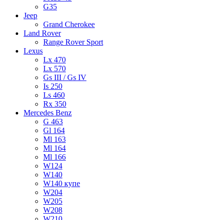
G35
Jeep
Grand Cherokee
Land Rover
Range Rover Sport
Lexus
Lx 470
Lx 570
Gs III / Gs IV
Is 250
Ls 460
Rx 350
Mercedes Benz
G 463
Gl 164
Ml 163
Ml 164
Ml 166
W124
W140
W140 купе
W204
W205
W208
W210