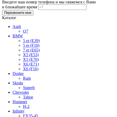
Введите ваш номер телефона и мы свяжемся с Вами
в ближайшее время
Каталог
Audi
Q7
BMW
5 er (E39)
5 er (F10)
7 er (E65)
X5 (E53)
X5 (E70)
X6 (E71)
X6 (F16)
Dodge
Ram
Skoda
Superb
Chevrolet
Tahoe
Hummer
H-2
Infinity
FX35-45