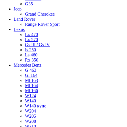
G35
Jeep
Grand Cherokee
Land Rover
Range Rover Sport
Lexus
Lx 470
Lx 570
Gs III / Gs IV
Is 250
Ls 460
Rx 350
Mercedes Benz
G 463
Gl 164
Ml 163
Ml 164
Ml 166
W124
W140
W140 купе
W204
W205
W208
W210