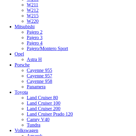
W211
W212
W215
W220
Mitsubishi
Pajero 2
Pajero 3
Pajero 4
Pajero/Montero Sport
Opel
Astra H
Porsche
Cayenne 955
Cayenne 957
Cayenne 958
Panamera
Toyota
Land Cruiser 80
Land Cruiser 100
Land Cruiser 200
Land Cruiser Prado 120
Camry V40
Tundra
Volkswagen
Amarok