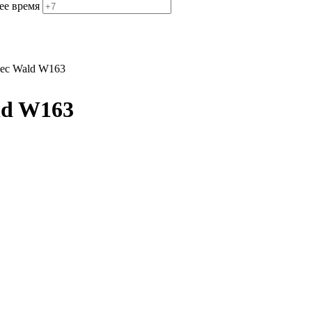
ее время
ес Wald W163
ld W163