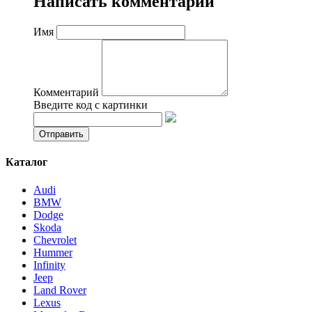
Написать комментарий
Имя
Комментарий
Введите код с картинки
Каталог
Audi
BMW
Dodge
Skoda
Chevrolet
Hummer
Infinity
Jeep
Land Rover
Lexus