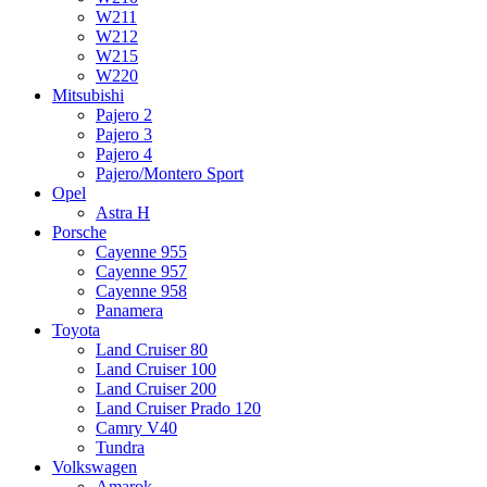
W211
W212
W215
W220
Mitsubishi
Pajero 2
Pajero 3
Pajero 4
Pajero/Montero Sport
Opel
Astra H
Porsche
Cayenne 955
Cayenne 957
Cayenne 958
Panamera
Toyota
Land Cruiser 80
Land Cruiser 100
Land Cruiser 200
Land Cruiser Prado 120
Camry V40
Tundra
Volkswagen
Amarok