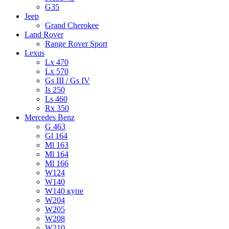
G35
Jeep
Grand Cherokee
Land Rover
Range Rover Sport
Lexus
Lx 470
Lx 570
Gs III / Gs IV
Is 250
Ls 460
Rx 350
Mercedes Benz
G 463
Gl 164
Ml 163
Ml 164
Ml 166
W124
W140
W140 купе
W204
W205
W208
W210