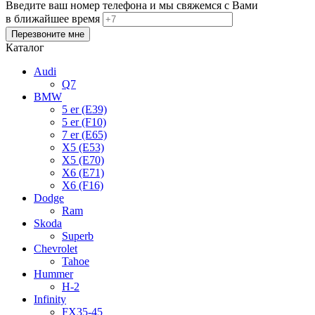
Введите ваш номер телефона и мы свяжемся с Вами
в ближайшее время
Каталог
Audi
Q7
BMW
5 er (E39)
5 er (F10)
7 er (E65)
X5 (E53)
X5 (E70)
X6 (E71)
X6 (F16)
Dodge
Ram
Skoda
Superb
Chevrolet
Tahoe
Hummer
H-2
Infinity
FX35-45